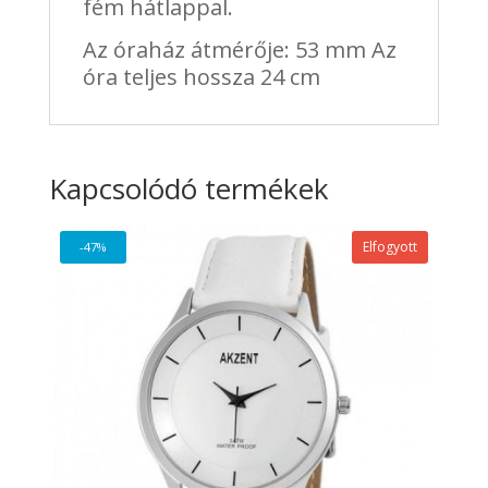
fém hátlappal.
Az óraház átmérője: 53 mm Az
óra teljes hossza 24 cm
Kapcsolódó termékek
Elfogyott
-47%