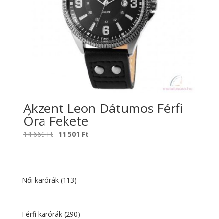
Akzent Leon Dátumos Férfi
Óra Fekete
Original
Current
14 669
Ft
11 501
Ft
price
price
was:
is:
14
11
669 Ft.
501 Ft.
Női karórák
(113)
Férfi karórák
(290)