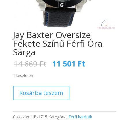
Jay Baxter Oversize
Fekete Színű Férfi Óra
Sárga
Original
Current
14 669
Ft
11 501
Ft
price
price
was:
is:
1 készleten
14
11
669 Ft.
501 Ft.
Jay
Kosárba teszem
Baxter
Oversize
Fekete
Színű
Cikkszám:
JB-1715
Kategória:
Férfi karórák
Férfi
Óra