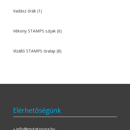
Vadász órák
(1)
Vékony STAMPS szíjak
(6)
Vízálló STAMPS óralap
(8)
Elérhetőségünk
» info@mutatosora.hu