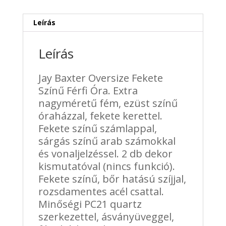
Sárga
mennyiség
Leírás
Leírás
Jay Baxter Oversize Fekete
Színű Férfi Óra. Extra
nagyméretű fém, ezüst színű
óraházzal, fekete kerettel.
Fekete színű számlappal,
sárgás színű arab számokkal
és vonaljelzéssel. 2 db dekor
kismutatóval (nincs funkció).
Fekete színű, bőr hatású szíjjal,
rozsdamentes acél csattal.
Minőségi PC21 quartz
szerkezettel, ásványüveggel,