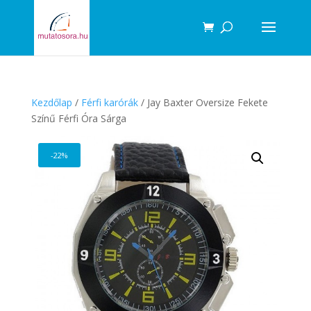
Products
search
Kezdőlap
/
Férfi karórák
/ Jay Baxter Oversize Fekete
Színű Férfi Óra Sárga
-22%