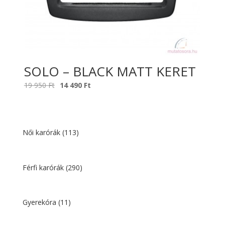
SOLO – BLACK MATT KERET
Original
Current
19 950
Ft
14 490
Ft
price
price
was:
is:
19
14
950 Ft.
490 Ft.
Női karórák
(113)
Férfi karórák
(290)
Gyerekóra
(11)