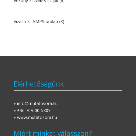
Vékony STAMPS szíjak
(6)
Vízálló STAMPS óralap
(8)
Elérhetőségünk
» info@mutatosora.hu
» +36 70/600-5809
» www.mutatosora.hu
Miért minket válasszon?