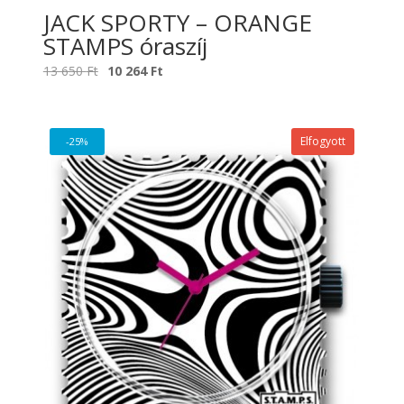
JACK SPORTY – ORANGE
STAMPS óraszíj
Original
Current
13 650
Ft
10 264
Ft
price
price
was:
is:
13
10
Elfogyott
-25%
650 Ft.
264 Ft.