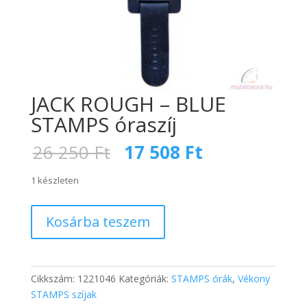
JACK ROUGH – BLUE
STAMPS óraszíj
Original
Current
26 250
Ft
17 508
Ft
price
price
was:
is:
1 készleten
26
17
250 Ft.
508 Ft.
JACK
Kosárba teszem
ROUGH
-
BLUE
STAMPS
Cikkszám:
1221046
Kategóriák:
STAMPS órák
,
Vékony
óraszíj
STAMPS szíjak
mennyiség