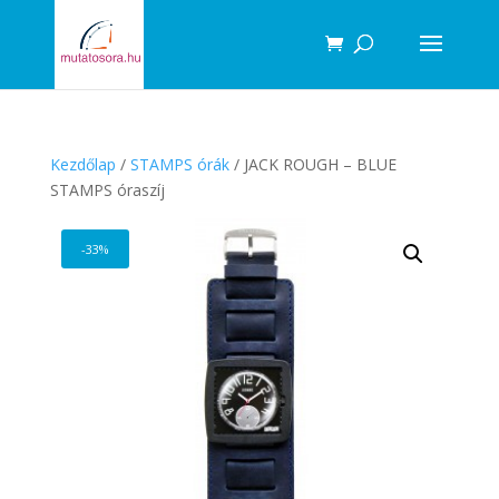
Products
search
Kezdőlap
/
STAMPS órák
/ JACK ROUGH – BLUE
STAMPS óraszíj
-33%