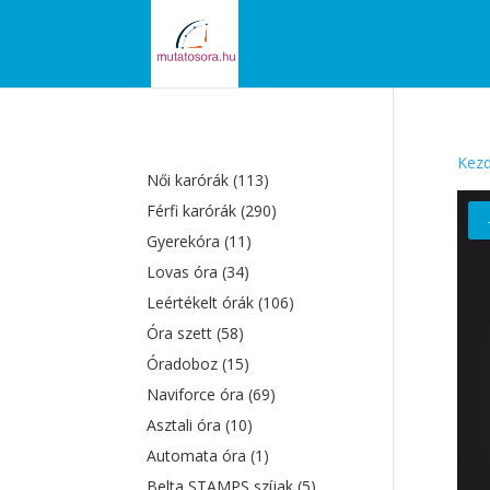
Kezd
Női karórák
(113)
Férfi karórák
(290)
Gyerekóra
(11)
Lovas óra
(34)
Leértékelt órák
(106)
Óra szett
(58)
Óradoboz
(15)
Naviforce óra
(69)
Asztali óra
(10)
Automata óra
(1)
Belta STAMPS szíjak
(5)