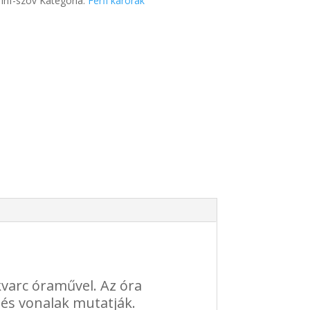
:
inf-szov
Kategória:
Férfi karórák
 kvarc óraművel. Az óra
k és vonalak mutatják.