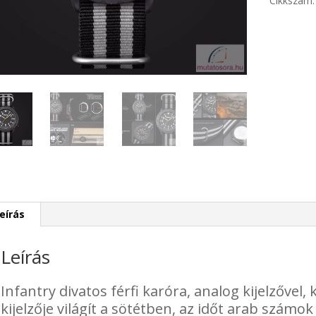
Cikkszám
eírás
Leírás
Infantry divatos férfi karóra, analog kijelzővel,
kijelzője világít a sötétben, az időt arab számo