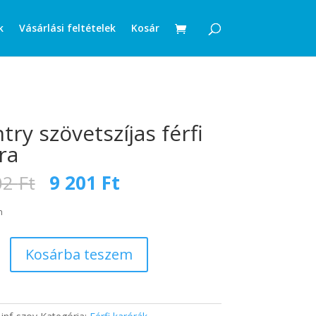
k
Vásárlási feltételek
Kosár
try szövetszíjas férfi
ra
Original
Current
02
Ft
9 201
Ft
price
price
was:
is:
n
12
9
002 Ft.
201 Ft.
Kosárba teszem
as
g