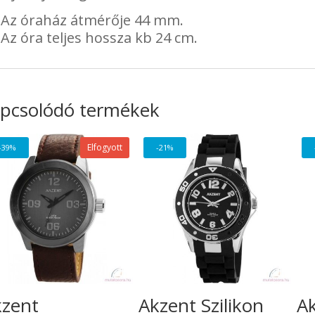
Az óraház átmérője 44 mm.
Az óra teljes hossza kb 24 cm.
pcsolódó termékek
Elfogyott
-39%
-21%
kzent
Akzent Szilikon
Ak