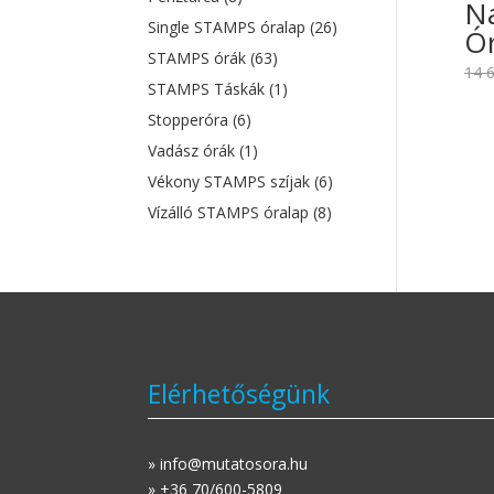
Na
Single STAMPS óralap
(26)
Ór
STAMPS órák
(63)
14 
STAMPS Táskák
(1)
Stopperóra
(6)
Vadász órák
(1)
Vékony STAMPS szíjak
(6)
Vízálló STAMPS óralap
(8)
Elérhetőségünk
» info@mutatosora.hu
» +36 70/600-5809