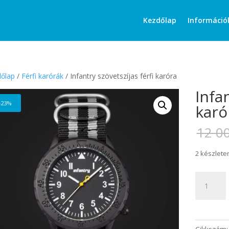
Products
search
Kezdőlap
Információ
őlap
/
Férfi karórák
/ Infantry szövetszíjas férfi karóra
Infan
-23%
karó
12 0
2 készlete
Infantry
szövetszíj
férfi
karóra
mennyisé