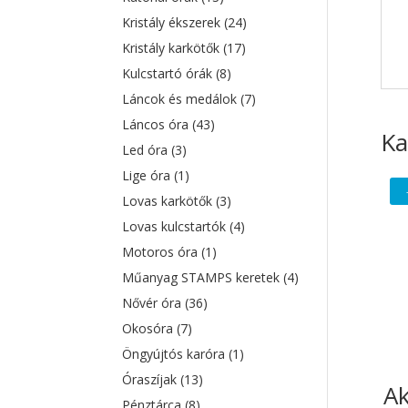
Kristály ékszerek
(24)
Kristály karkötők
(17)
Kulcstartó órák
(8)
Láncok és medálok
(7)
Láncos óra
(43)
Ka
Led óra
(3)
Lige óra
(1)
Lovas karkötők
(3)
Lovas kulcstartók
(4)
Motoros óra
(1)
Műanyag STAMPS keretek
(4)
Nővér óra
(36)
Okosóra
(7)
Öngyújtós karóra
(1)
Óraszíjak
(13)
A
Pénztárca
(8)