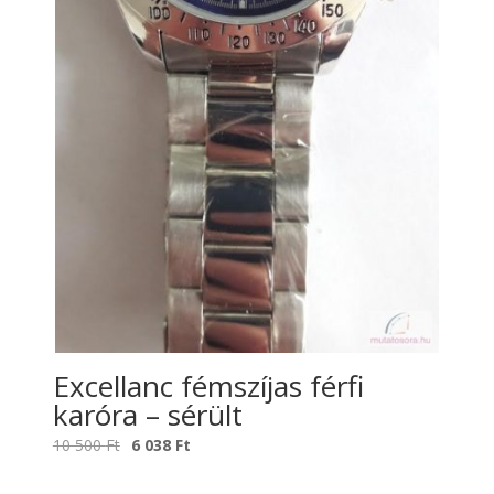
Excellanc fémszíjas férfi
karóra – sérült
Original
Current
10 500
Ft
6 038
Ft
price
price