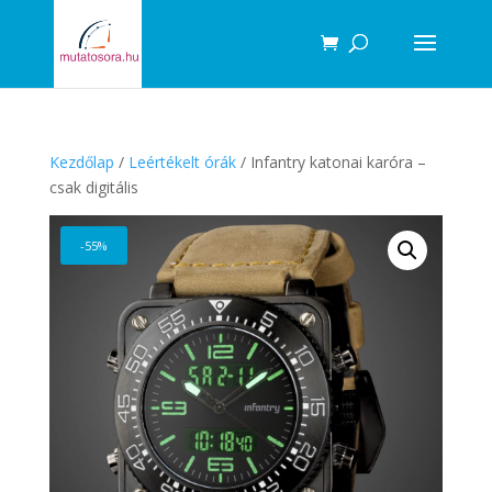
Products
search
Kezdőlap
/
Leértékelt órák
/ Infantry katonai karóra –
csak digitális
-55%