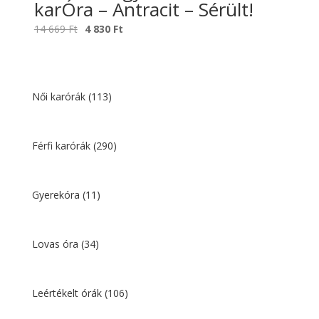
karÓra – Antracit – Sérült!
Original
Current
14 669
Ft
4 830
Ft
price
price
was:
is:
14
4
669 Ft.
830 Ft.
Női karórák
(113)
Férfi karórák
(290)
Gyerekóra
(11)
Lovas óra
(34)
Leértékelt órák
(106)