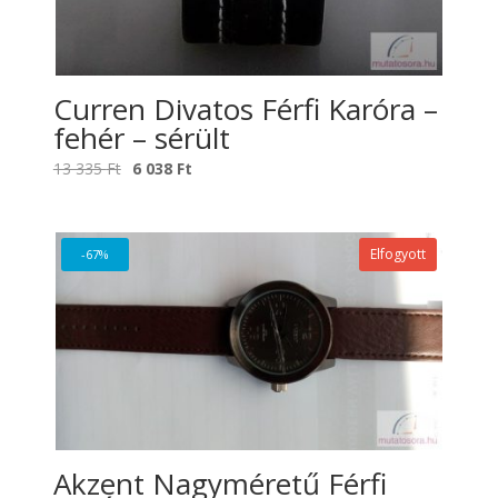
Curren Divatos Férfi Karóra –
fehér – sérült
Original
Current
13 335
Ft
6 038
Ft
price
price
was:
is:
13
6
Elfogyott
-67%
335 Ft.
038 Ft.
Akzent Nagyméretű Férfi