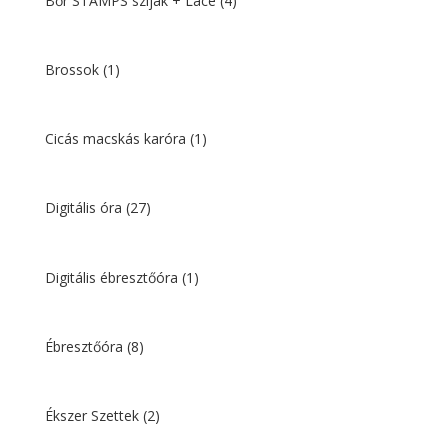
Bőr STAMPS szíjak + Lace
(4)
Brossok
(1)
Cicás macskás karóra
(1)
Digitális óra
(27)
Digitális ébresztőóra
(1)
Ébresztőóra
(8)
Ékszer Szettek
(2)