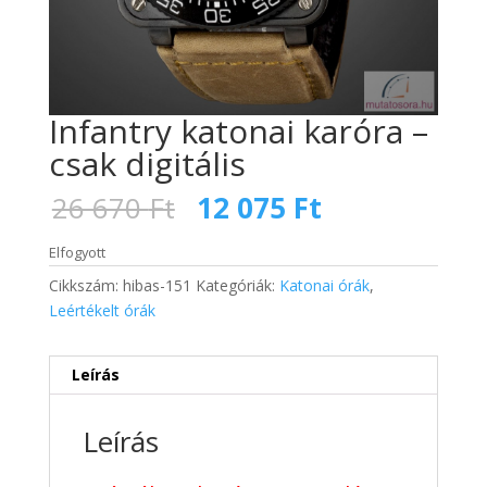
Infantry katonai karóra –
csak digitális
Original
Current
26 670
Ft
12 075
Ft
price
price
was:
is:
Elfogyott
26
12
Cikkszám:
hibas-151
Kategóriák:
Katonai órák
,
670 Ft.
075 Ft.
Leértékelt órák
Leírás
Leírás