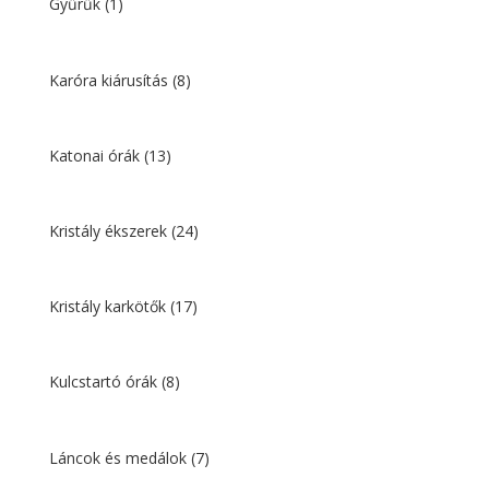
Gyűrűk
(1)
Karóra kiárusítás
(8)
Katonai órák
(13)
Kristály ékszerek
(24)
Kristály karkötők
(17)
Kulcstartó órák
(8)
Láncok és medálok
(7)