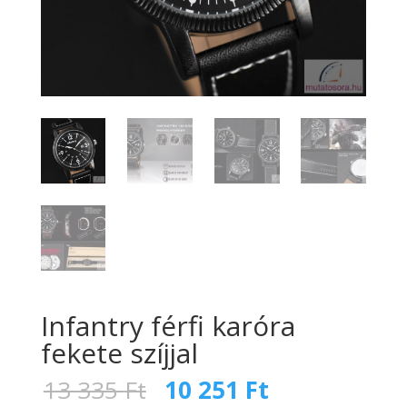
Infantry férfi karóra
fekete szíjjal
Original
Current
13 335
Ft
10 251
Ft