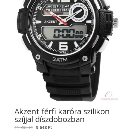
Akzent férfi karóra szilikon
szíjjal díszdobozban
Original
Current
11 335
Ft
9 648
Ft
price
price