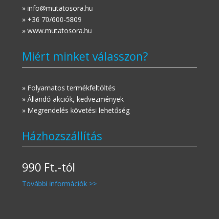
» info@mutatosora.hu
» +36 70/600-5809
» www.mutatosora.hu
Miért minket válasszon?
» Folyamatos termékfeltöltés
» Állandó akciók, kedvezmények
» Megrendelés követési lehetőség
Házhozszállítás
990 Ft.-tól
További információk >>