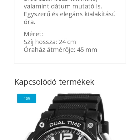
valamint dátum mutató is.
Egyszerű és elegáns kialakítású
óra.
Méret:
Szíj hossza: 24 cm
Óraház átmérője: 45 mm
Kapcsolódó termékek
-15%