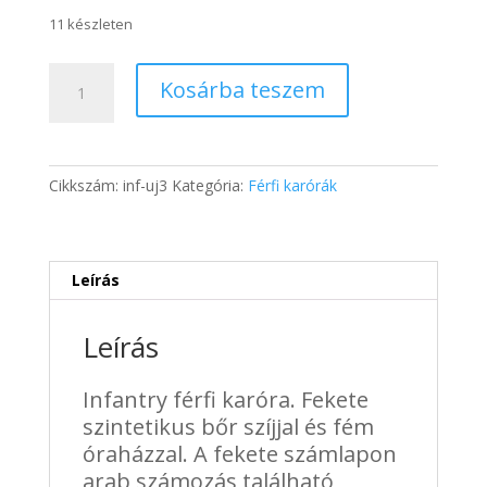
price
price
was:
is:
11 készleten
13
10
335 Ft.
251 Ft.
Infantry
Kosárba teszem
férfi
karóra
fekete
szíjjal
Cikkszám:
inf-uj3
Kategória:
Férfi karórák
mennyiség
Leírás
Leírás
Infantry férfi karóra. Fekete
szintetikus bőr szíjjal és fém
óraházzal. A fekete számlapon
arab számozás található,