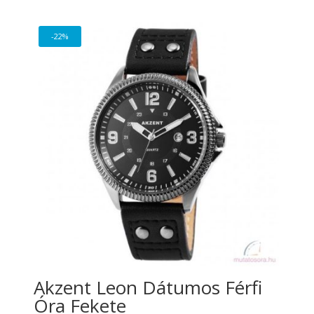
was:
is:
11
9
-22%
335 Ft.
648 Ft.
Akzent Leon Dátumos Férfi
Óra Fekete