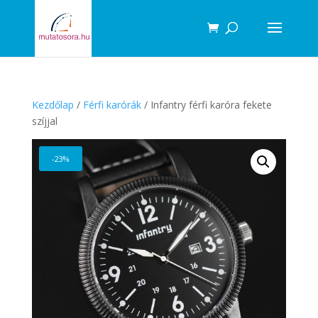
Products
search
Kezdőlap
/
Férfi karórák
/ Infantry férfi karóra fekete
szíjjal
-23%