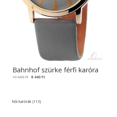
Bahnhof szürke férfi karóra
Original
Current
10 668
Ft
8 440
Ft
price
price
was:
is:
10
8
668 Ft.
440 Ft.
Női karórák
(113)