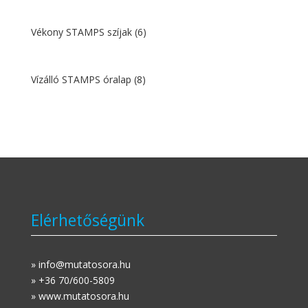
Vékony STAMPS szíjak
(6)
Vízálló STAMPS óralap
(8)
Elérhetőségünk
» info@mutatosora.hu
» +36 70/600-5809
» www.mutatosora.hu