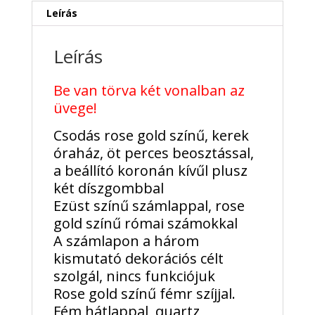
Ezüst
Leírás
-
sérült
Leírás
mennyiség
Be van törva két vonalban az
üvege!
Csodás rose gold színű, kerek
óraház, öt perces beosztással,
a beállító koronán kívűl plusz
két díszgombbal
Ezüst színű számlappal, rose
gold színű római számokkal
A számlapon a három
kismutató dekorációs célt
szolgál, nincs funkciójuk
Rose gold színű fémr szíjjal.
Fém hátlappal, quartz