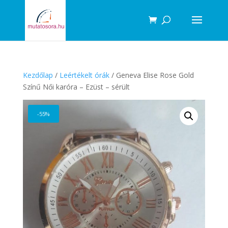
Products
search
Kezdőlap
/
Leértékelt órák
/ Geneva Elise Rose Gold
Színű Női karóra – Ezüst – sérült
-55%