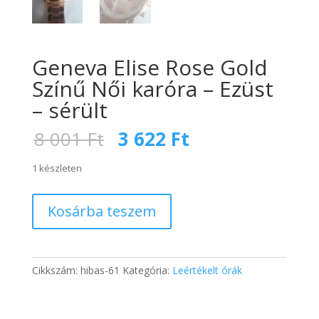
Geneva Elise Rose Gold
Színű Női karóra – Ezüst
– sérült
Original
Current
8 001
Ft
3 622
Ft
price
price
was:
is:
1 készleten
8
3
001 Ft.
622 Ft.
Geneva
Kosárba teszem
Elise
Rose
Gold
Színű
Cikkszám:
hibas-61
Kategória:
Leértékelt órák
Női
karóra
-