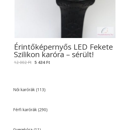
Érintőképernyős LED Fekete
Szilikon karóra – sérült!
Original
Current
12 002
Ft
5 434
Ft
price
price
was:
is:
12
5
002 Ft.
434 Ft.
Női karórák
(113)
Férfi karórák
(290)
Gyerekóra
(11)