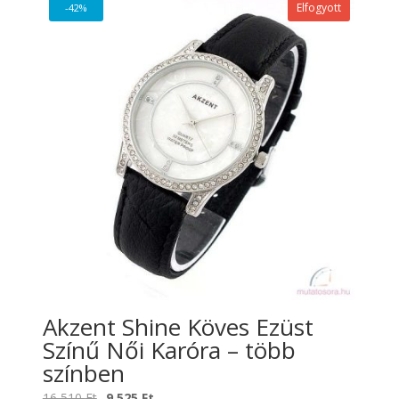
Elfogyott
-42%
000 Ft.
879 Ft.
Akzent Shine Köves Ezüst
Színű Női Karóra – több
színben
Original
Current
16 510
Ft
9 525
Ft