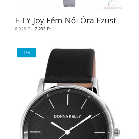
E-LY Joy Fém Női Óra Ezüst
Original
Current
8 925
Ft
7 233
Ft
price
price
was:
is:
8
7
-28%
925 Ft.
233 Ft.