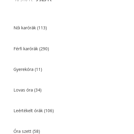
price
price
was:
is:
16
9
510 Ft.
525 Ft.
Női karórák
(113)
Férfi karórák
(290)
Gyerekóra
(11)
Lovas óra
(34)
Leértékelt órák
(106)
Óra szett
(58)