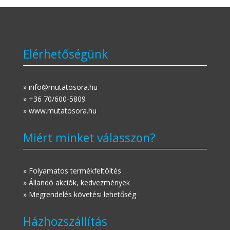
Elérhetőségünk
» info@mutatosora.hu
» +36 70/600-5809
» www.mutatosora.hu
Miért minket válasszon?
» Folyamatos termékfeltöltés
» Állandó akciók, kedvezmények
» Megrendelés követési lehetőség
Házhozszállítás