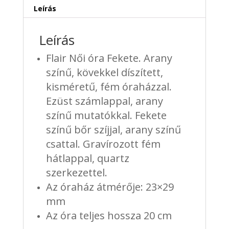
Leírás
Leírás
Flair Női óra Fekete. Arany
színű, kövekkel díszített,
kisméretű, fém óraházzal.
Ezüst számlappal, arany
színű mutatókkal. Fekete
színű bőr szíjjal, arany színű
csattal. Gravírozott fém
hátlappal, quartz
szerkezettel.
Az óraház átmérője: 23×29
mm
Az óra teljes hossza 20 cm