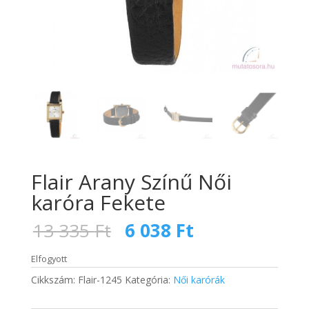
Flair Arany Színű Női
karóra Fekete
Original
Current
13 335
Ft
6 038
Ft
price
price
was:
is:
Elfogyott
13
6
Cikkszám:
Flair-1245
Kategória:
Női karórák
335 Ft.
038 Ft.