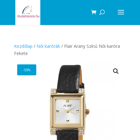
Products
search
Kezdőlap
/
Női karórák
/ Flair Arany Színű Női karóra
Fekete
-55%