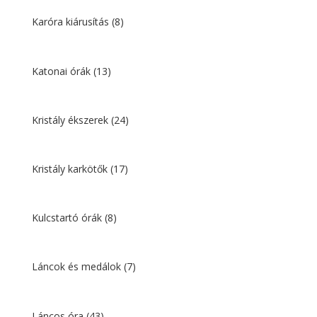
Karóra kiárusítás
(8)
Katonai órák
(13)
Kristály ékszerek
(24)
Kristály karkötők
(17)
Kulcstartó órák
(8)
Láncok és medálok
(7)
Láncos óra
(43)