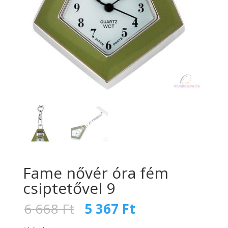
Fame nővér óra fém
csiptetővel 9
Original
Current
6 668
Ft
5 367
Ft
price
price