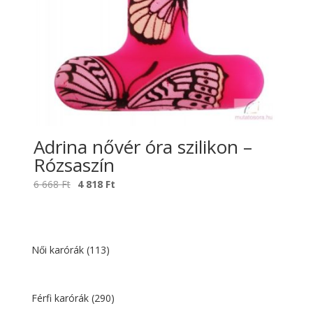
Adrina nővér óra szilikon –
Rózsaszín
Original
Current
6 668
Ft
4 818
Ft
price
price
was:
is:
6
4
668 Ft.
818 Ft.
Női karórák
(113)
Férfi karórák
(290)