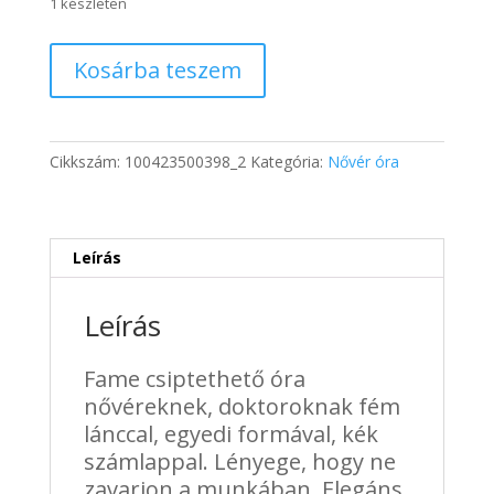
was:
is:
1 készleten
6
5
668 Ft.
367 Ft.
Fame
Kosárba teszem
nővér
óra
fém
csiptetővel
Cikkszám:
100423500398_2
Kategória:
Nővér óra
9
mennyiség
Leírás
Leírás
Fame csiptethető óra
nővéreknek, doktoroknak fém
lánccal, egyedi formával, kék
számlappal. Lényege, hogy ne
zavarjon a munkában. Elegáns