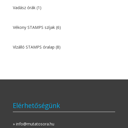
Vadász órák
(1)
Vékony STAMPS szíjak
(6)
Vízálló STAMPS óralap
(8)
Elérhetőségünk
» info@mutatosora.hu