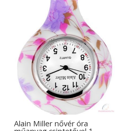
Alain Miller nővér óra
műanyag csiptetővel 1