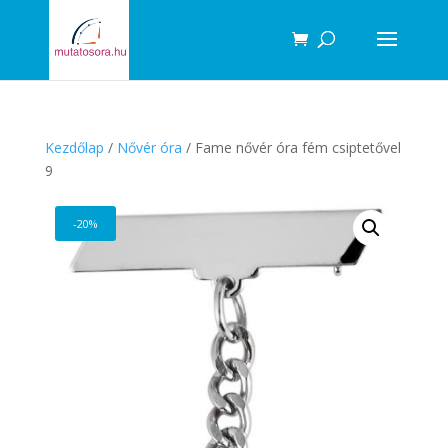
Products
search
Kezdőlap
/
Nővér óra
/ Fame nővér óra fém csiptetővel
9
-20%