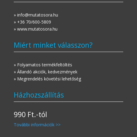
» info@mutatosora.hu
» +36 70/600-5809
» www.mutatosora.hu
Miért minket válasszon?
» Folyamatos termékfeltöltés
» Állandó akciók, kedvezmények
» Megrendelés követési lehetőség
Házhozszállítás
990 Ft.-tól
További információk >>