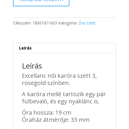
női
karóra
szett
3
Cikkszám:
1800187-003
Kategória:
Óra szett
-
Rosegold
mennyiség
Leírás
Leírás
Excellanc női karóra szett 3,
rosegold színben.
A karóra mellé tartozik egy pár
fülbevaló, és egy nyaklánc is.
Óra hossza: 19 cm
Óraház átmérője: 33 mm