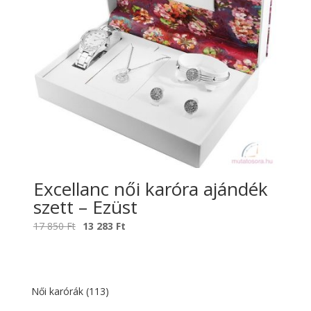
Excellanc női karóra ajándék
szett – Ezüst
Original
Current
17 850
Ft
13 283
Ft
price
price
was:
is:
17
13
850 Ft.
283 Ft.
Női karórák
(113)