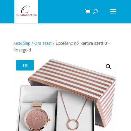
Products
search
Kezdőlap
/
Óra szett
/ Excellanc női karóra szett 3 –
Rosegold
-15%