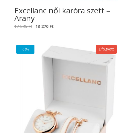
Excellanc női karóra szett –
Arany
Original
Current
17 535
Ft
13 270
Ft
price
price
was:
is:
17
13
Elfogyott
-36%
535 Ft.
270 Ft.