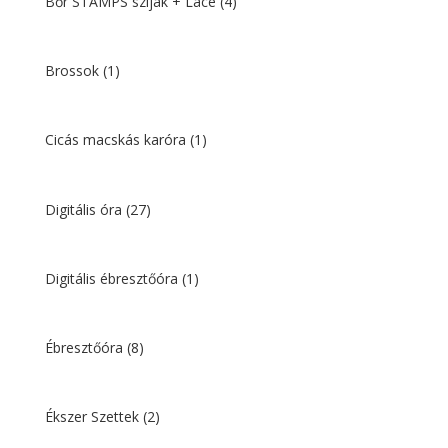
Bőr STAMPS szíjak + Lace
(4)
Brossok
(1)
Cicás macskás karóra
(1)
Digitális óra
(27)
Digitális ébresztőóra
(1)
Ébresztőóra
(8)
Ékszer Szettek
(2)