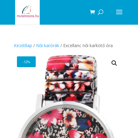
Products
search
Kezdőlap
/
Női karórák
/ Excellanc női karkötő óra
-12%