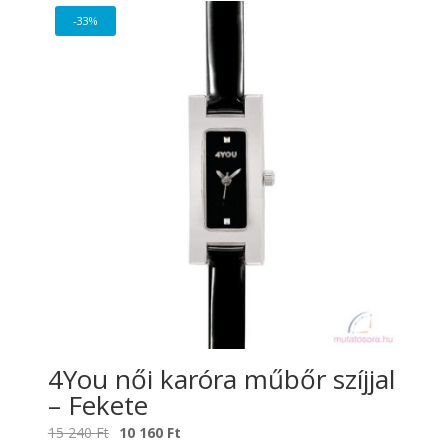
-33%
4You női karóra műbőr szíjjal
– Fekete
Original
Current
15 240
Ft
10 160
Ft