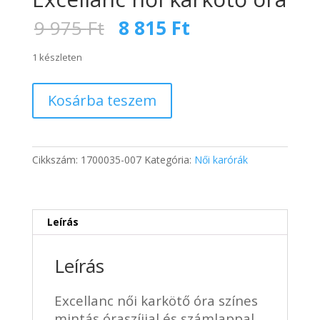
Original
Current
9 975
Ft
8 815
Ft
price
price
was:
is:
1 készleten
9
8
975 Ft.
815 Ft.
Excellanc
Kosárba teszem
női
karkötő
óra
mennyiség
Cikkszám:
1700035-007
Kategória:
Női karórák
Leírás
Leírás
Excellanc női karkötő óra színes
mintás óraszíjjal és számlappal.