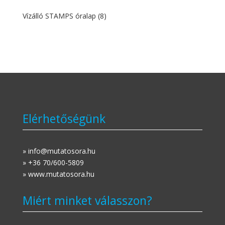
Vízálló STAMPS óralap
(8)
Elérhetőségünk
» info@mutatosora.hu
» +36 70/600-5809
» www.mutatosora.hu
Miért minket válasszon?