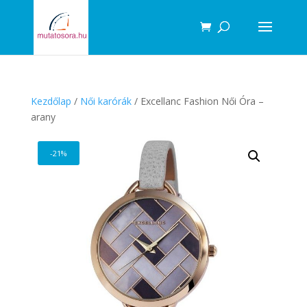
Products
search
Kezdőlap
/
Női karórák
/ Excellanc Fashion Női Óra –
arany
-21%