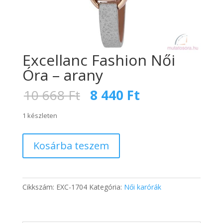
Excellanc Fashion Női
Óra – arany
Original
Current
10 668
Ft
8 440
Ft
price
price
was:
is:
1 készleten
10
8
668 Ft.
440 Ft.
Excellanc
Kosárba teszem
Fashion
Női
Óra
-
Cikkszám:
EXC-1704
Kategória:
Női karórák
arany
mennyiség