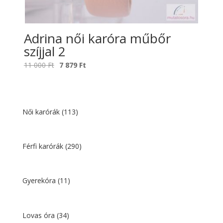
Adrina női karóra műbőr
szíjjal 2
Original
Current
11 000
Ft
7 879
Ft
price
price
was:
is:
11
7
000 Ft.
879 Ft.
Női karórák
(113)
Férfi karórák
(290)
Gyerekóra
(11)
Lovas óra
(34)