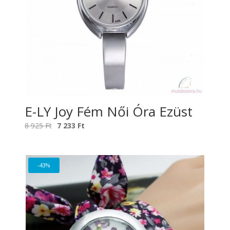
E-LY Joy Fém Női Óra Ezüst
Original
Current
8 925
Ft
7 233
Ft
price
price
was:
is:
8
7
-43%
925 Ft.
233 Ft.