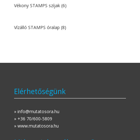
Vékony STAMPS szíjak
(6)
Vízálló STAMPS óralap
(8)
Elérhetőségünk
» info@mutatosora.hu
» +36 70/600-5809
» www.mutatosora.hu