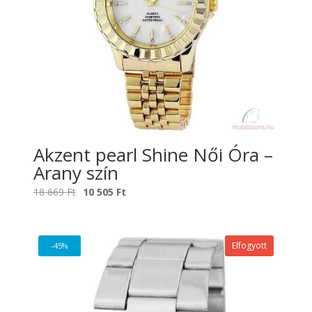
Akzent pearl Shine Női Óra –
Arany szín
Original
Current
18 669
Ft
10 505
Ft
price
price
was:
is:
18
10
Elfogyott
-45%
669 Ft.
505 Ft.