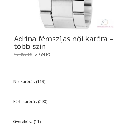
Adrina fémszíjas női karóra –
több szín
Original
Current
10 489
Ft
5 784
Ft
price
price
was:
is:
10
5
489 Ft.
784 Ft.
Női karórák
(113)
Férfi karórák
(290)
Gyerekóra
(11)