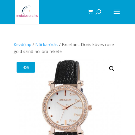
Products
search
Kezdőlap
/
Női karórák
/ Excellanc Doris köves rose
gold színű női óra fekete
-40%