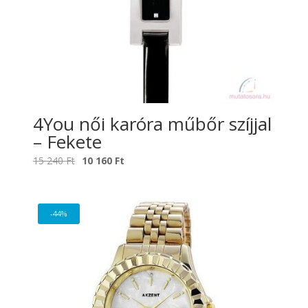
4You női karóra műbőr szíjjal
– Fekete
Original
Current
15 240
Ft
10 160
Ft
price
price
was:
is:
15
10
-44%
240 Ft.
160 Ft.