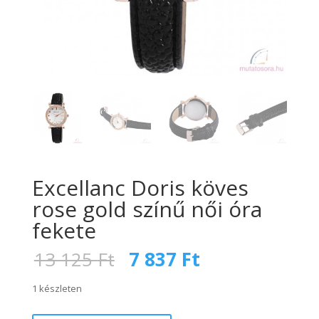
Excellanc Doris köves
rose gold színű női óra
fekete
Original
Current
13 125
Ft
7 837
Ft
price
price
was:
is:
1 készleten
13
7