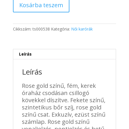
125 Ft.
837 Ft.
Excellanc
Kosárba teszem
Doris
köves
rose
gold
Cikkszám:
ts000538
Kategória:
Női karórák
színű
női
óra
fekete
Leírás
mennyiség
Leírás
Rose gold színű, fém, kerek
óraház csodásan csillogó
kövekkel díszítve. Fekete színű,
szintetikus bőr szíj, rose gold
színű csat. Exkuzív, ezüst színű
számlap. Rose gold színű
vonaljelzés, pontjelzés és betű.