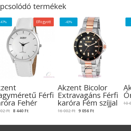
pcsolódó termékek
Elfogyott
-47%
-43%
kzent
Akzent Bicolor
Ak
gyméretű Férfi
Extravagáns Férfi
Ór
róra Fehér
karóra Fém szíjjal
10 
Original
Current
Original
Current
002
Ft
8 440
Ft
16 002
Ft
9 056
Ft
price
price
price
price
was:
is:
was:
is:
16
8
16
9