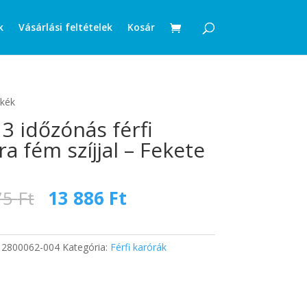
k
Vásárlási feltételek
Kosár
 kék
 3 időzónás férfi
ra fém szíjjal – Fekete
Original
Current
75
Ft
13 886
Ft
price
price
was:
is:
18
13
:
2800062-004
Kategória:
Férfi karórák
375 Ft.
886 Ft.