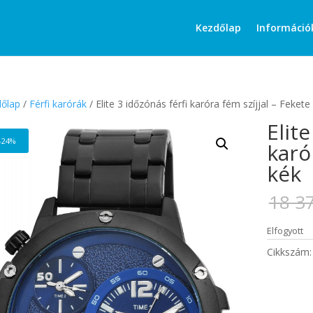
Products
search
Kezdőlap
Információ
őlap
/
Férfi karórák
/ Elite 3 időzónás férfi karóra fém szíjjal – Fekete
Elite
-24%
karó
kék
18 3
Elfogyott
Cikkszám