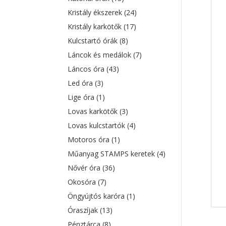
Kristály ékszerek
(24)
Kristály karkötők
(17)
Kulcstartó órák
(8)
Láncok és medálok
(7)
Láncos óra
(43)
Led óra
(3)
Lige óra
(1)
Lovas karkötők
(3)
Lovas kulcstartók
(4)
Motoros óra
(1)
Műanyag STAMPS keretek
(4)
Nővér óra
(36)
Okosóra
(7)
Öngyújtós karóra
(1)
Óraszíjak
(13)
Pénztárca
(8)