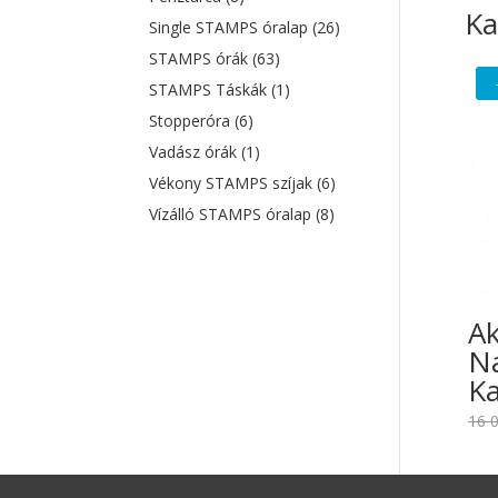
Ka
Single STAMPS óralap
(26)
STAMPS órák
(63)
STAMPS Táskák
(1)
Stopperóra
(6)
Vadász órák
(1)
Vékony STAMPS szíjak
(6)
Vízálló STAMPS óralap
(8)
A
Na
Ka
16 