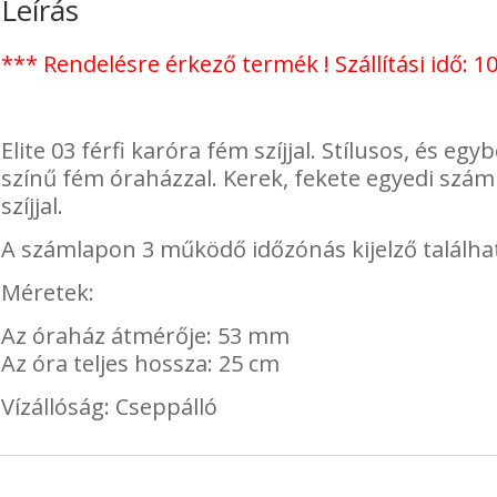
Leírás
*** Rendelésre érkező termék ! Szállítási idő: 10
Elite 03 férfi karóra fém szíjjal. Stílusos, és egy
színű fém óraházzal. Kerek, fekete egyedi száml
szíjjal.
A számlapon 3 működő időzónás kijelző találha
Méretek:
Az óraház átmérője: 53 mm
Az óra teljes hossza: 25 cm
Vízállóság: Cseppálló