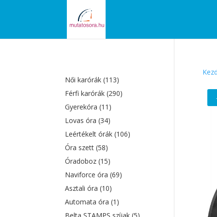
Kezd
Női karórák
(113)
Férfi karórák
(290)
Gyerekóra
(11)
Lovas óra
(34)
Leértékelt órák
(106)
Óra szett
(58)
Óradoboz
(15)
Naviforce óra
(69)
Asztali óra
(10)
Automata óra
(1)
Belta STAMPS szíjak
(5)