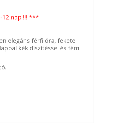
-12 nap !!! ***
ben elegáns férfi óra, fekete
appal kék díszítéssel és fém
tó.