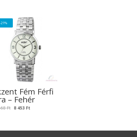
-21%
zent Fém Férfi
a – Fehér
Original
Current
668
Ft
8 453
Ft
price
price
was:
is:
10
8
668 Ft.
453 Ft.