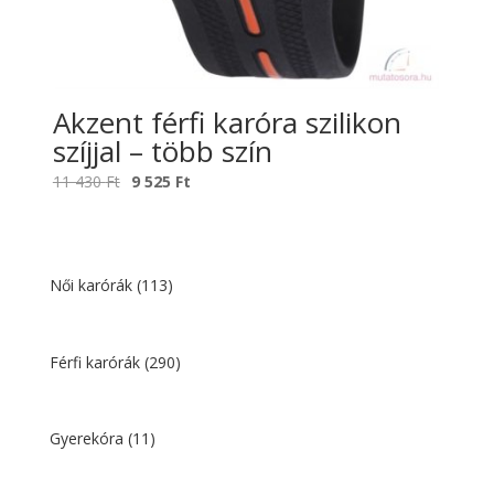
Akzent férfi karóra szilikon
szíjjal – több szín
Original
Current
11 430
Ft
9 525
Ft
price
price
was:
is:
11
9
430 Ft.
525 Ft.
Női karórák
(113)
Férfi karórák
(290)
Gyerekóra
(11)