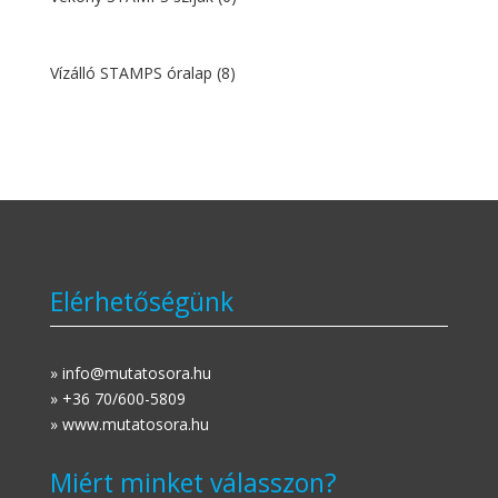
Vízálló STAMPS óralap
(8)
Elérhetőségünk
» info@mutatosora.hu
» +36 70/600-5809
» www.mutatosora.hu
Miért minket válasszon?