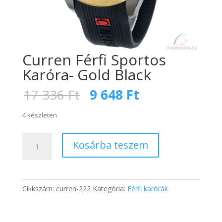
Curren Férfi Sportos
Karóra- Gold Black
Original
Current
17 336
Ft
9 648
Ft
price
price
was:
is:
4 készleten
17
9
336 Ft.
648 Ft.
Curren
Kosárba teszem
Férfi
Sportos
Karóra-
Gold
Cikkszám:
curren-222
Kategória:
Férfi karórák
Black
mennyiség