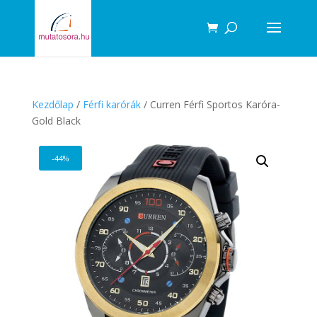
Products
search
Kezdőlap
/
Férfi karórák
/ Curren Férfi Sportos Karóra-
Gold Black
-44%