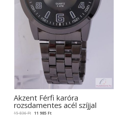
Akzent Férfi karóra
rozsdamentes acél szíjjal
Original
Current
15 836
Ft
11 985
Ft
price
price
was:
is: