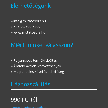
Elérhetőségünk
» info@mutatosora.hu
» +36 70/600-5809
» www.mutatosora.hu
Miért minket válasszon?
» Folyamatos termékfeltöltés
» Állandó akciók, kedvezmények
» Megrendelés követési lehetőség
Házhozszállítás
990 Ft.-tól
További információk >>