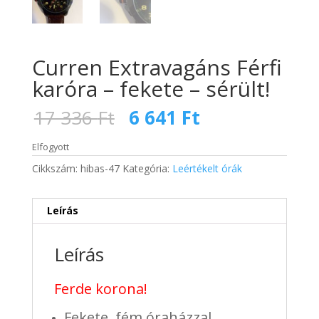
Curren Extravagáns Férfi
karóra – fekete – sérült!
Original
Current
17 336
Ft
6 641
Ft
price
price
was:
is:
Elfogyott
17
6
Cikkszám:
hibas-47
Kategória:
Leértékelt órák
336 Ft.
641 Ft.
Leírás
Leírás
Ferde korona!
Fekete, fém óraházzal