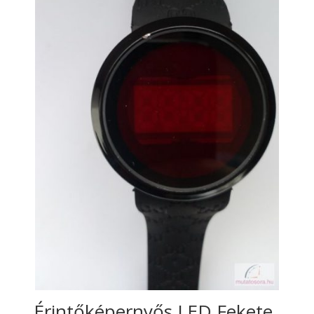
Érintőképernyős LED Fekete