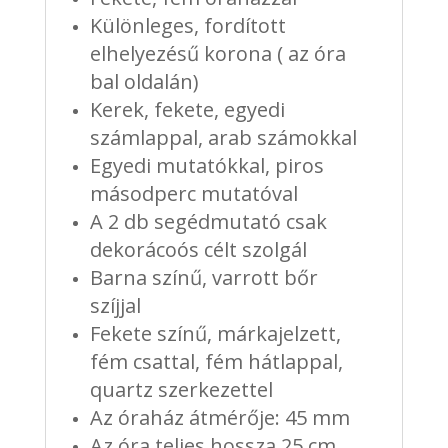
Különleges, fordított
elhelyezésű korona ( az óra
bal oldalán)
Kerek, fekete, egyedi
számlappal, arab számokkal
Egyedi mutatókkal, piros
másodperc mutatóval
A 2 db segédmutató csak
dekorácoós célt szolgál
Barna színű, varrott bőr
szíjjal
Fekete színű, márkajelzett,
fém csattal, fém hátlappal,
quartz szerkezettel
Az óraház átmérője: 45 mm
Az óra teljes hossza 25 cm