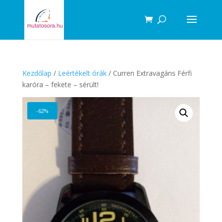
Products
search
Kezdőlap
/
Leértékelt órák
/ Curren Extravagáns Férfi
karóra – fekete – sérült!
-62%