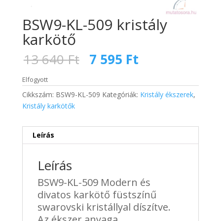
BSW9-KL-509 kristály
karkötő
Original
Current
13 640
Ft
7 595
Ft
price
price
was:
is:
Elfogyott
13
7
Cikkszám:
BSW9-KL-509
Kategóriák:
Kristály ékszerek
,
640 Ft.
595 Ft.
Kristály karkötők
Leírás
Leírás
BSW9-KL-509 Modern és
divatos karkötő füstszínű
swarovski kristállyal díszítve.
Az ékszer anyaga