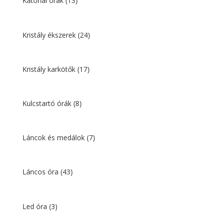
Katonai órák
(13)
Kristály ékszerek
(24)
Kristály karkötők
(17)
Kulcstartó órák
(8)
Láncok és medálok
(7)
Láncos óra
(43)
Led óra
(3)