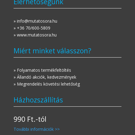
Elérhetőségünk
» info@mutatosora.hu
» +36 70/600-5809
» www.mutatosora.hu
Miért minket válasszon?
» Folyamatos termékfeltöltés
» Állandó akciók, kedvezmények
» Megrendelés követési lehetőség
Házhozszállítás
990 Ft.-tól
További információk >>