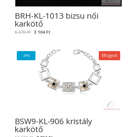
BRH-KL-1013 bizsu női
karkötő
Original
Current
6 270
Ft
3 104
Ft
price
price
was:
is:
6
3
Elfogyott
-39%
270 Ft.
104 Ft.
BSW9-KL-906 kristály
karkötő