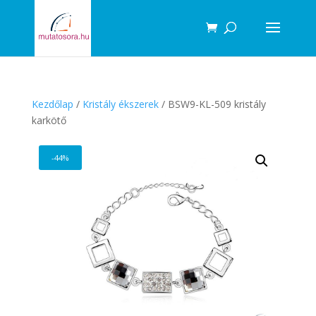
Products
search
Kezdőlap
/
Kristály ékszerek
/ BSW9-KL-509 kristály
karkötő
-44%