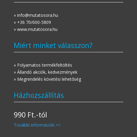
» info@mutatosora.hu
» +36 70/600-5809
» www.mutatosora.hu
Miért minket válasszon?
» Folyamatos termékfeltöltés
» Állandó akciók, kedvezmények
» Megrendelés követési lehetőség
Házhozszállítás
990 Ft.-tól
További információk >>