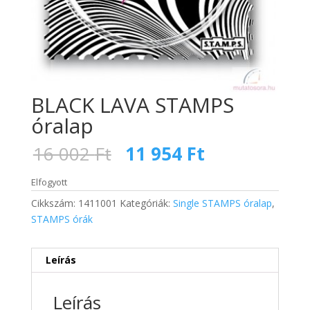
BLACK LAVA STAMPS
óralap
Original
Current
16 002
Ft
11 954
Ft
price
price
was:
is:
Elfogyott
16
11
Cikkszám:
1411001
Kategóriák:
Single STAMPS óralap
,
002 Ft.
954 Ft.
STAMPS órák
Leírás
Leírás