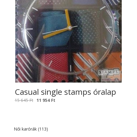
Casual single stamps óralap
Original
Current
15 645
Ft
11 954
Ft
price
price
was:
is:
15
11
645 Ft.
954 Ft.
Női karórák
(113)