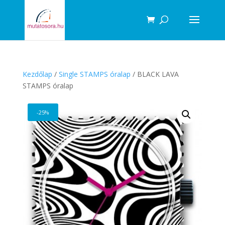
Products
search
Kezdőlap
/
Single STAMPS óralap
/ BLACK LAVA
STAMPS óralap
-25%