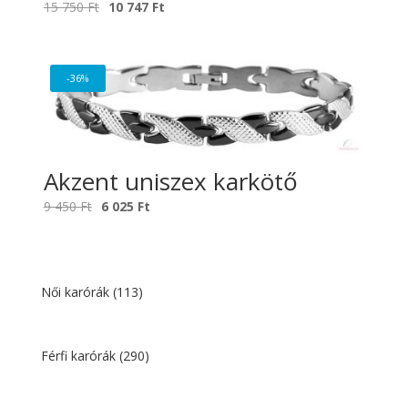
Original
Current
15 750
Ft
10 747
Ft
price
price
was:
is:
15
10
-36%
750 Ft.
747 Ft.
Akzent uniszex karkötő
Original
Current
9 450
Ft
6 025
Ft
price
price
was:
is:
9
6
450 Ft.
025 Ft.
Női karórák
(113)
Férfi karórák
(290)