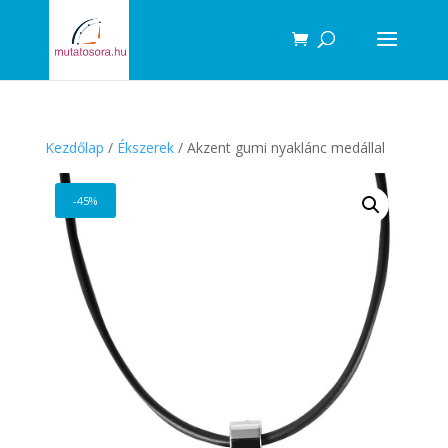
Products
search
Kezdőlap
/
Ékszerek
/ Akzent gumi nyaklánc medállal
-45%