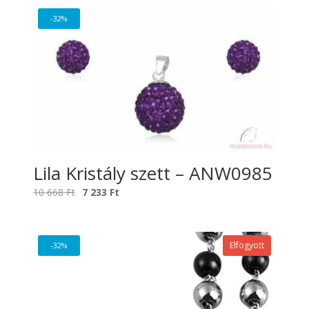
-32%
Lila Kristály szett – ANW0985
Original
Current
10 668
Ft
7 233
Ft
price
price
was:
is:
10
7
Elfogyott
-32%
668 Ft.
233 Ft.