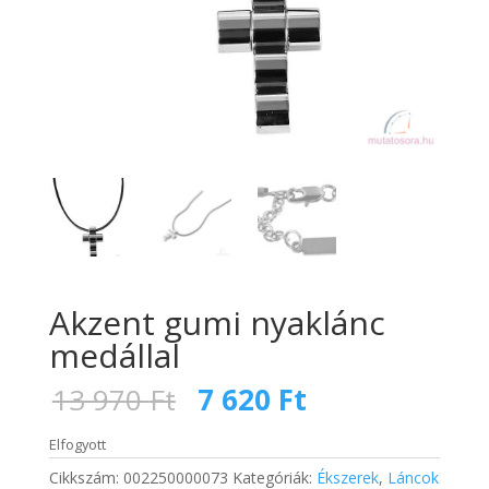
Akzent gumi nyaklánc
medállal
Original
Current
13 970
Ft
7 620
Ft
price
price
was:
is:
Elfogyott
13
7
Cikkszám:
002250000073
Kategóriák:
Ékszerek
,
Láncok