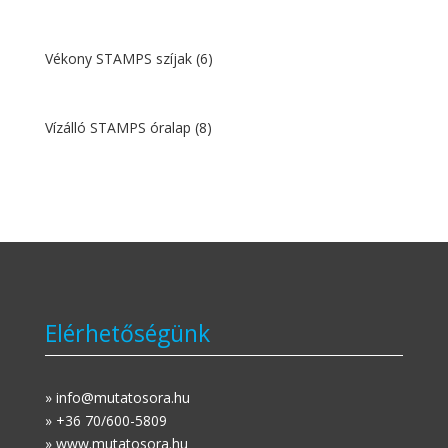
Vékony STAMPS szíjak
(6)
Vízálló STAMPS óralap
(8)
Elérhetőségünk
» info@mutatosora.hu
» +36 70/600-5809
» www.mutatosora.hu